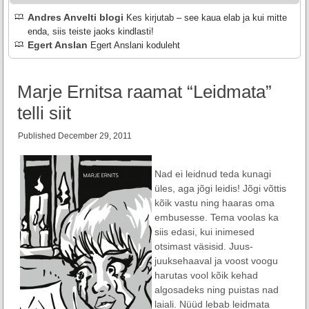
Andres Anvelti blogi
Kes kirjutab – see kaua elab ja kui mitte
enda, siis teiste jaoks kindlasti!
Egert Anslan
Egert Anslani koduleht
Marje Ernitsa raamat “Leidmata”
telli siit
Published
December 29, 2011
–
Nad ei leidnud teda kunagi
üles, aga jõgi leidis! Jõgi võttis
kõik vastu ning haaras oma
embusesse. Tema voolas ka
siis edasi, kui inimesed
otsimast väsisid. Juus-
juuksehaaval ja voost voogu
harutas vool kõik kehad
algosadeks ning puistas nad
laiali. Nüüd lebab leidmata