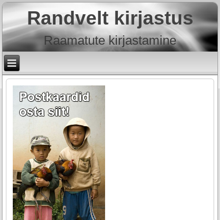
Randvelt kirjastus
Raamatute kirjastamine