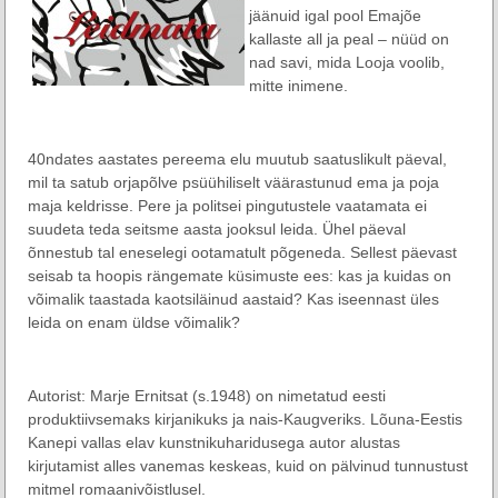
jäänuid igal pool Emajõe
kallaste all ja peal – nüüd on
nad savi, mida Looja voolib,
mitte inimene.
–
40ndates aastates pereema elu muutub saatuslikult päeval,
mil ta satub orjapõlve psüühiliselt väärastunud ema ja poja
maja keldrisse. Pere ja politsei pingutustele vaatamata ei
suudeta teda seitsme aasta jooksul leida. Ühel päeval
õnnestub tal eneselegi ootamatult põgeneda. Sellest päevast
seisab ta hoopis rängemate küsimuste ees: kas ja kuidas on
võimalik taastada kaotsiläinud aastaid? Kas iseennast üles
leida on enam üldse võimalik?
–
Autorist: Marje Ernitsat (s.1948) on nimetatud eesti
produktiivsemaks kirjanikuks ja nais-Kaugveriks. Lõuna-Eestis
Kanepi vallas elav kunstnikuharidusega autor alustas
kirjutamist alles vanemas keskeas, kuid on pälvinud tunnustust
mitmel romaanivõistlusel.