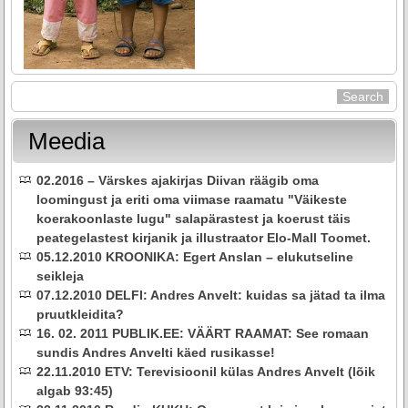
Meedia
02.2016 – Värskes ajakirjas Diivan räägib oma
loomingust ja eriti oma viimase raamatu "Väikeste
koerakoonlaste lugu" salapärastest ja koerust täis
peategelastest kirjanik ja illustraator Elo-Mall Toomet.
05.12.2010 KROONIKA: Egert Anslan – elukutseline
seikleja
07.12.2010 DELFI: Andres Anvelt: kuidas sa jätad ta ilma
pruutkleidita?
16. 02. 2011 PUBLIK.EE: VÄÄRT RAAMAT: See romaan
sundis Andres Anvelti käed rusikasse!
22.11.2010 ETV: Terevisioonil külas Andres Anvelt (lõik
algab 93:45)